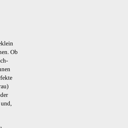
eklein
nen. Ob
ach-
ennen
fekte
rau)
oder
 und,