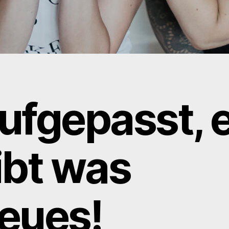
ufgepasst, 
ibt was
eues!