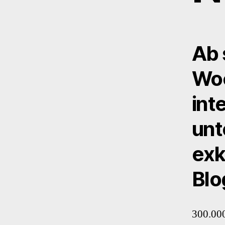
Ab 
Wo
int
unt
exk
Blo
300.000