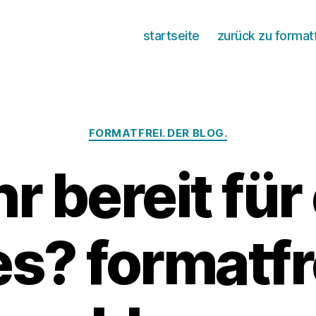
startseite
zurück zu format
Kategorien
FORMATFREI. DER BLOG.
hr bereit fü
s? formatfre