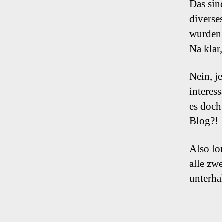
Das sin
diverse
wurden 
Na klar,
Nein, j
interes
es doch
Blog?!
Also lo
alle zw
unterha