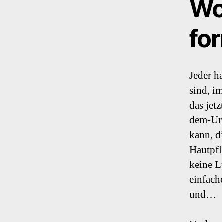
Wo
for
Jeder ha
sind, i
das jet
dem-Url
kann, d
Hautpfl
keine L
einfach
und…