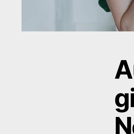
A
g
N