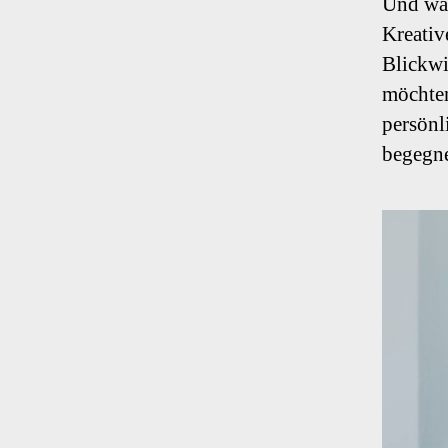
Und was
Kreativ
Blickwi
möchten
persönl
begegne