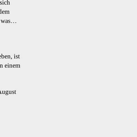
sich
zdem
ch was…
ben, ist
in einem
 August