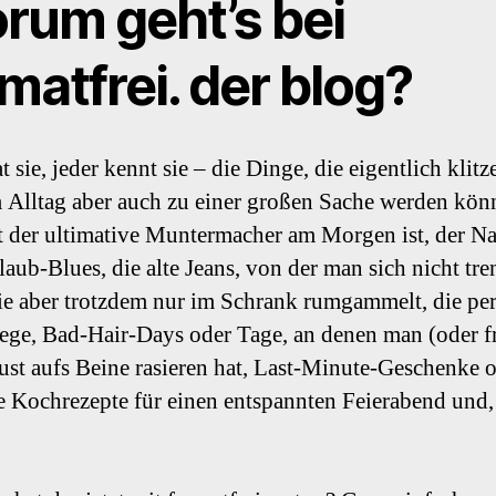
rum geht’s bei
matfrei. der blog?
t sie, jeder kennt sie – die Dinge, die eigentlich klitz
m Alltag aber auch zu einer großen Sache werden kön
zt der ultimative Muntermacher am Morgen ist, der N
aub-Blues, die alte Jeans, von der man sich nicht tr
ie aber trotzdem nur im Schrank rumgammelt, die per
ege, Bad-Hair-Days oder Tage, an denen man (oder f
ust aufs Beine rasieren hat, Last-Minute-Geschenke 
e Kochrezepte für einen entspannten Feierabend und,