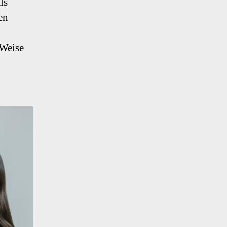
ls
en
 Weise