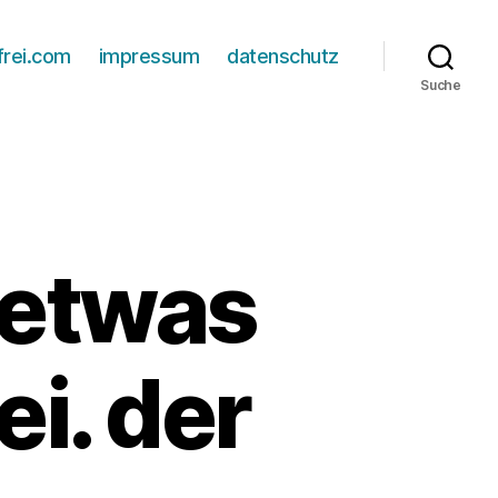
frei.com
impressum
datenschutz
Suche
r etwas
i. der